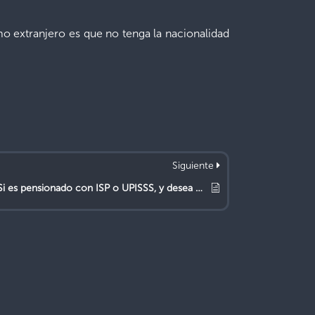
mo extranjero es que no tenga la nacionalidad
Siguiente
¿Si es pensionado con ISP o UPISSS, y desea continuar laborando, cómo puede activar el NIA para continuar cotizando?