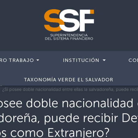
RO TRABAJO
INSTITUCIÓN
CO
 temas
TAXONOMÍA VERDE EL SALVADOR
Consultas sobre Pensiones y otros beneficios previsionales
Segu
¿Si posee doble nacionalidad entre ellas la salvadoreña, puede rec
osee doble nacionalidad e
doreña, puede recibir D
os como Extranjero?