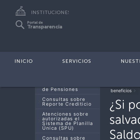
INSTITUCIONES
Portal de
Transparencia
INICIO
SERVICIOS
NUEST
< Todos los
Actualización de
Datos del Sistema
Principal
de Pensiones
beneficios
Consultas sobre
¿Si p
Reporte Crediticio
Atenciones sobre
salva
autorizadas el
Sistema de Planilla
Única (SPU)
Sald
Consultas sobre