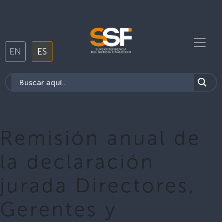
EN
ES
Remisión anual de
la declaración
jurada Directores,
Gerentes y