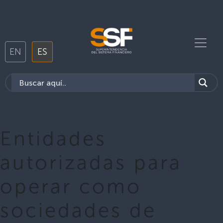
EN
ES
Entidades
autorizadas para
operar como
sociedades de